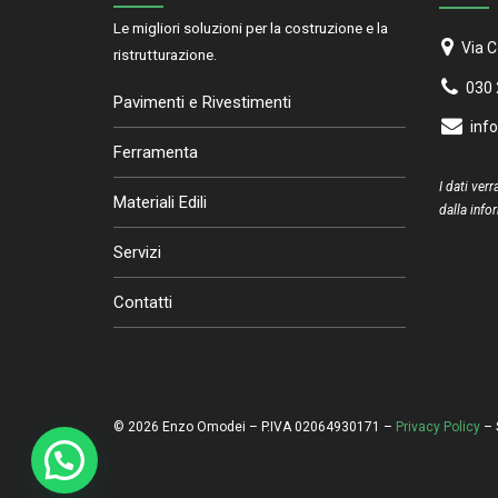
Le migliori soluzioni per la costruzione e la
Via C
ristrutturazione.
030
Pavimenti e Rivestimenti
inf
Ferramenta
I dati ver
Materiali Edili
dalla info
Servizi
Contatti
©
2026 Enzo Omodei – P.IVA 02064930171 –
Privacy Policy
– 