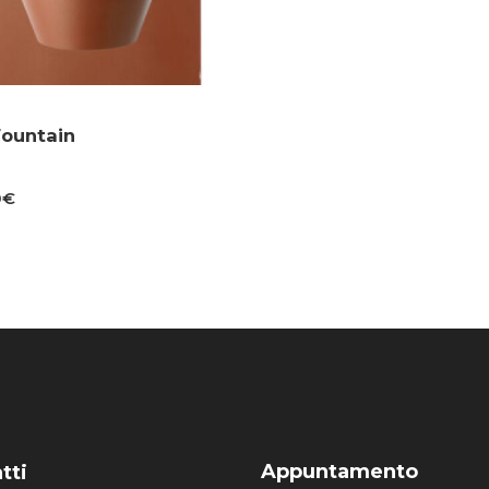
Fountain
0
€
Appuntamento
tti