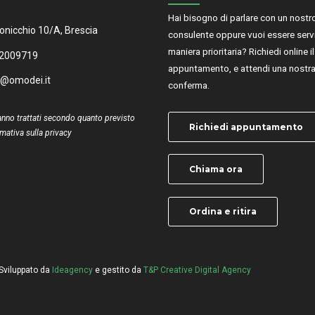
Hai bisogno di parlare con un nostr
onicchio 10/A, Brescia
consulente oppure vuoi essere servi
maniera prioritaria? Richiedi online i
 2009719
appuntamento, e attendi una nostr
o@omodei.it
conferma.
ranno trattati secondo quanto previsto
Richiedi appuntamento
rmativa sulla privacy
Chiama ora
Ordina e ritira
Sviluppato da
Ideagency
e gestito da
T&P Creative Digital Agency