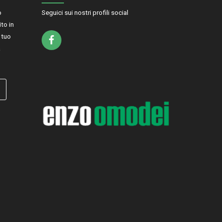
o
Seguici sui nostri profili social
to in
l tuo
a